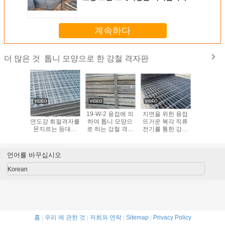
계속하다
톱니 모양으로 한 강철 격자판
더 많은 것
미터 고온
뜨거운 침지된 아
19-W-2 용접에 의
지면을 위한 용접
뜨거운 침
류 전기로
연도강 회절격자를
하여 톱니 모양으
뜨거운 복각 직류
류 전기로
인더스트리
문지르는 등대세
로 하는 강철 격자
전기를 통한 강철
산업적 계
 그레이팅
톱니 모양 철근
판 소매 ISO를 위
격자판 및 그려지
모양 회절
한 1m * 6m 패널
는 트렌치
언어를 바꾸십시오
Korean
홈
|
우리 에 관한 것
|
저희와 연락
|
Sitemap
|
Privacy Policy