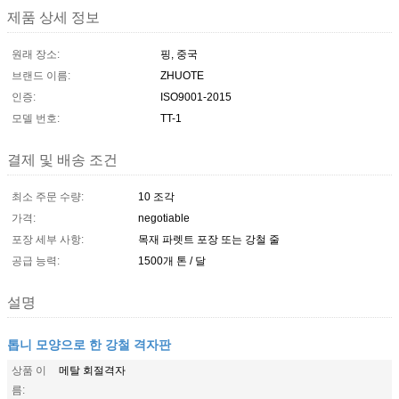
제품 상세 정보
원래 장소:
핑, 중국
브랜드 이름:
ZHUOTE
인증:
ISO9001-2015
모델 번호:
TT-1
결제 및 배송 조건
최소 주문 수량:
10 조각
가격:
negotiable
포장 세부 사항:
목재 파렛트 포장 또는 강철 줄
공급 능력:
1500개 톤 / 달
설명
톱니 모양으로 한 강철 격자판
상품 이
메탈 회절격자
름: