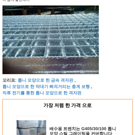
톱니 모양으로 한 금속 격자판
꼬리표:
,
톱니 모양으로 한 막대기 삐걱거리는 층계 보행
,
직류 전기를 통한 톱니 모양으로 한 격자판
가장 저렴 한 가격 으로
배수용 트렌치는 G405/30/100 톱니
모양 스틸 그레이팅을 커버합니다