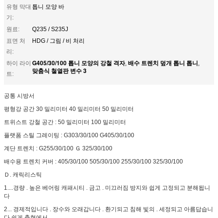
유형 막대
톱니 모양 바
기:
원료:
Q235 / S235J
표면 처
HDG / 그림 / 비 처리
리:
G405/30/100 톱니 모양의 강철 격자
배수 트렌치 덮개 톱니 톱니
하이 라이
,
,
맞춤식 철열판 변수 3
트:
공통 시방서
평형강 공간 30 밀리미터 40 밀리미터 50 밀리미터
트위스트 강철 공간 : 50 밀리미터 100 밀리미터
플랫폼 스틸 그레이팅 : G303/30/100 G405/30/100
계단 트렌치 : G255/30/100 Ｇ 325/30/100
배수용 트렌치 커버 : 405/30/100 505/30/100 255/30/100 325/30/100
Ｄ. 캐릭리스틱
1....경량 . 높은 베어링 캐패시티 . 금고 . 미끄러짐 방지와 쉽게 고정되고 분해됩니
다
2... 경제적입니다 . 장수와 오래갑니다 . 환기되고 침해 빛의 . 세정되고 아름답습니
다 쉽게 출현에서