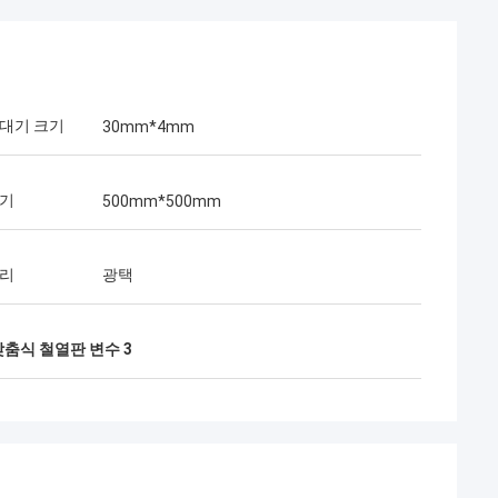
막대기 크기
30mm*4mm
크기
500mm*500mm
처리
광택
pson
맞춤식 철열판 변수 3
너입니다. 나는 견
 강하 삐걱거리는 질
17.What에 있는
놀랬습니다 저를 협
주 강했다 이었다는