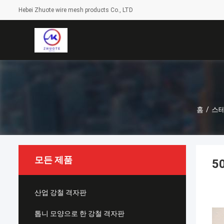
Hebei Zhuote wire mesh products Co., LTD
홈
/
스테
모든 제품
5
산업 강철 격자판
톱니 모양으로 한 강철 격자판