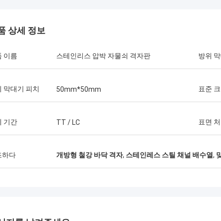
품 상세 정보
 이름
스테인리스 압박 자물쇠 격자판
방위 
 막대기 피치
표준 
50mm*50mm
 기간
표면 
TT / LC
Andy Sim
조하다
개방형 철강 바닥 격자
,
스테인레스 스틸 채널 배수열
,
Ajay Parate
나는 이 공장의 장기 파트
RP 격자판에 관하여 이 공장에 oeder
학에 이었습니다. 공장은
었습니다. 서비스는 좋 격자판은
은 아주 좋습니다. 나는 20
act입니다. 나는 다시 올 것입니다.
이 삐걱거리는 공급자와 
력했습니다 이 공장이 아