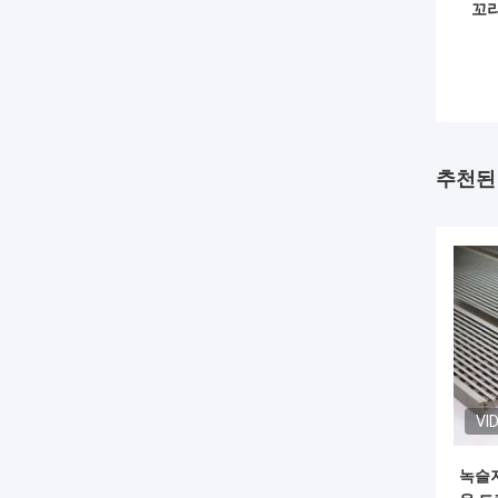
꼬리
추천된
VI
녹슬지