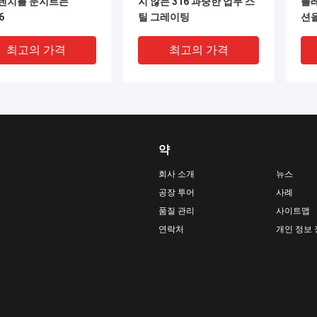
트렌치를 문지르는
지 않는 316 과중한 업무 스
플
6
틸 그레이팅
션
최고의 가격
최고의 가격
약
회사 소개
뉴스
공장 투어
사례
품질 관리
사이트맵
DEO
VIDEO
연락처
개인 정보
316 스테인레스 강 회절
316L 스테인리스 스틸 톱니
SS
힐 경비요원 배수로 커
형 바 격자 (해수 부식 방지
를
316개의 스테인레스
및 산업용 플랫폼 맞춤형 크
막
형 그레이팅 보도
기)
최고의 가격
최고의 가격