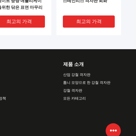
레이트 중량 애플리케이
스테인리스 격자판 회화
을위한 닦은 표면 마무리
최고의 가격
최고의 가격
제품 소개
산업 강철 격자판
톱니 모양으로 한 강철 격자판
강철 격자판
VIDEO
 정책
모든 카테고리
304 SS316 SS316L 원료
1000mm*2000mm 광택이
 비비는 격자 스테인리스
있는 지상 처리를 비비는
대기를 여십시오
304 316 스테인리스 지면
최고의 가격
최고의 가격