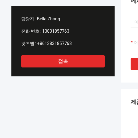
메
장
담당자 :
Bella Zhang
전화 번호 :
13831857763
왓츠앱 :
+8613831857763
접촉
제