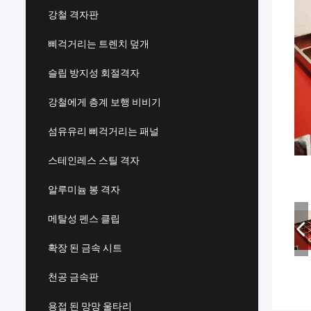
강철 격자판
삐걱거리는 트렌치 덮개
슬립 방지성 회절격자
강철에게 층계 보행 비비기
섬유유리 삐걱거리는 패널
스테인레스 스틸 격자
알루미늄 봉 격자
메탈성 펜스 클립
확장 된 금속 시트
천공 금속판
용접 된 망망 울타리