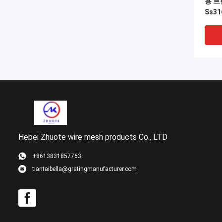
용 
Ss31
Hebei Zhuote wire mesh products Co., LTD
VI
+8613831857763
tiantaibella@gratingmanufacturer.com
SS 
격자 
버와 
강 선