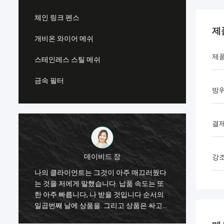
체인 링크 펜스
제
개비온 와이어 메쉬
제품
스테인레스 스틸 메쉬
금속 필터
방위
결제
데이비드 장
강
나의 클라이언트는 그것이 아주 매끄러웠다
나는 F
질
는 것을 저에게 말했습니다. 납품 속도는 또
를 두
한 아주 빠릅니다, 나 받을 것입니다 순서의
perf
협
일곱번째 날에 상품을. 그리고 상품은 싸고
는
편리합니다.