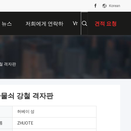
Korean
Vr
뉴스
저희에게 연락하
견적 요청
십시오
강철 격자판
 자물쇠 강철 격자판
허베이 성
름
ZHUOTE