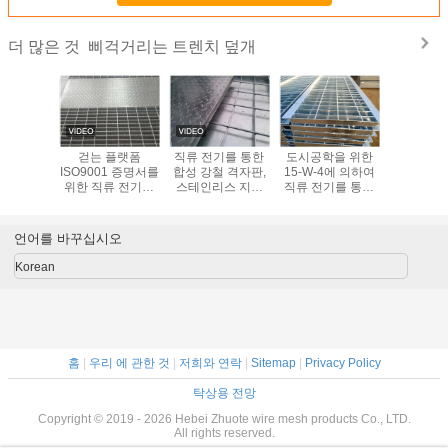
삐걱거리는 트렌치 덮개
더 많은 것
환경 친화
걷는 플랫폼
직류 전기를 통한
도시공학을 위한
삐걱거리는
보는 광경
ISO9001 증명서를
합성 강철 격자판,
15-W-4에 의하여
덮개/플랫
비비는 합
위한 직류 전기를
스테인리스 지면
직류 전기를 통하
트렌치 
S 지면
통한 강철 격자판
격자판
는 삐걱거리는 트
비빕
렌치 덮개
언어를 바꾸십시오
Korean
홈
|
우리 에 관한 것
|
저희와 연락
|
Sitemap
|
Privacy Policy
탁상용 전망
Copyright © 2019 - 2026 Hebei Zhuote wire mesh products Co., LTD.
All rights reserved.