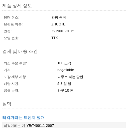
제품 상세 정보
원래 장소:
안핑 중국
브랜드 이름:
ZHUOTE
인증:
ISO9001-2015
모델 번호:
TT-9
결제 및 배송 조건
최소 주문 수량:
100 조각
가격:
negotiable
포장 세부 사항:
나무로 되는 깔판
배달 시간:
5-8 일 일
공급 능력:
하루 10 톤
설명
삐걱거리는 트렌치 덮개
삐걱거리는 기
YB/T4001.1-2007