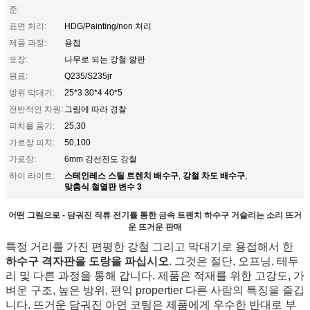
준:
표면 처리:
HDG/Painting/non 처리
제품 과정:
용접
포장:
나무로 되는 강철 깔판
원료:
Q235/S235jr
방위 막대기:
25*3 30*4 40*5
전반적인 차원:
그림에 따라 경찰
피치를 품기:
25,30
가로장 피치:
50,100
가로장:
6mm 강선전도 강철
스테인레스 스틸 트렌치 배수구
강철 차도 배수구
하이 라이트:
,
,
맞춤식 철열판 변수 3
어떤 그림으로 - 담궈진 직류 전기를 통한 금속 트렌치 하수구 거슬리는 소리 뜨거
운 뜨거운 판매
특정 거리를 가진 편평한 강철 그리고 막대기로 용접해서 한
하수구 격자판을 도랑을 파십시오
. 그것은 절단, 오프닝, 테두
리 및 다른 과정을 통해 갑니다. 제품은 적재를 위한 고강도, 가
벼운 구조, 높은 방위, 편익 propertier 다른 사람의 특징을 즐깁
니다. 뜨거운 담궈진 아연 코팅은 제품에게 우수한 반대로 부